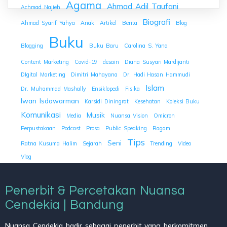
Agama
Ahmad Adil Taufani
Achmad Najieh
Biografi
Ahmad Syarif Yahya
Anak
Artikel
Berita
Blog
Buku
Blogging
Buku Baru
Carolina S. Yana
Content Marketing
Covid-19
desain
Diana Susyari Mardijanti
DIgital Marketing
Dimitri Mahayana
Dr. Hadi Hasan Hammudi
Islam
Dr. Muhammad Mashally
Ensiklopedi
Fisika
Iwan Isdawarman
Karsidi Diningrat
Kesehatan
Koleksi Buku
Komunikasi
Musik
Media
Nuansa Vision
Omicron
Perpustakaan
Podcast
Prosa
Public Speaking
Ragam
Tips
Seni
Ratna Kusuma Halim
Sejarah
Trending
Video
Vlog
Penerbit & Percetakan Nuansa
Cendekia | Bandung
Nuansa Cendekia hadir sebagai penerbit yang berkomitmen