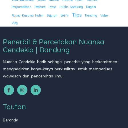
Perpustakaan
Podcast
Prosa
Public Speaking
Ragam
Tips
Seni
Ratna Kusuma Halim
Sejarah
Trending
Video
Vlog
Penerbit & Percetakan Nuansa
Cendekia | Bandung
Nuansa Cendekia hadir sebagai penerbit yang berkomitmen
menghadirkan karya-karya berkualitas untuk memperluas
wawasan dan pencerahan ilmu.
Tautan
Beranda