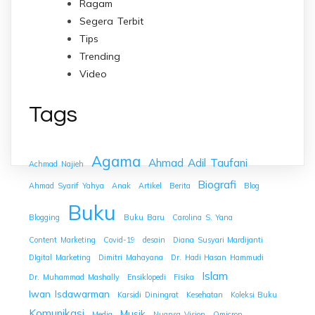
Ragam
Segera Terbit
Tips
Trending
Video
Tags
Agama
Ahmad Adil Taufani
Achmad Najieh
Biografi
Ahmad Syarif Yahya
Anak
Artikel
Berita
Blog
Buku
Blogging
Buku Baru
Carolina S. Yana
Content Marketing
Covid-19
desain
Diana Susyari Mardijanti
DIgital Marketing
Dimitri Mahayana
Dr. Hadi Hasan Hammudi
Islam
Dr. Muhammad Mashally
Ensiklopedi
Fisika
Iwan Isdawarman
Karsidi Diningrat
Kesehatan
Koleksi Buku
Komunikasi
Musik
Media
Nuansa Vision
Omicron