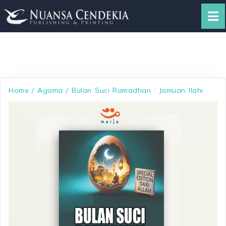
Home
/
Agama
/ Bulan Suci Ramadhan : Jamuan Ilahi