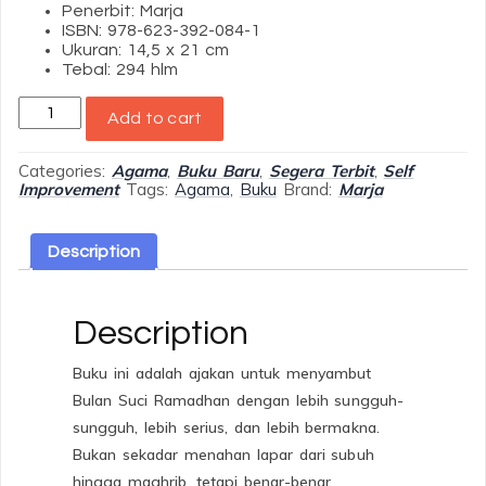
Penerbit: Marja
ISBN: 978-623-392-084-1
Ukuran: 14,5 x 21 cm
Tebal: 294 hlm
Bulan
Add to cart
Suci
Ramadhan
:
Categories:
Agama
,
Buku Baru
,
Segera Terbit
,
Self
Jamuan
Improvement
Tags:
Agama
,
Buku
Brand:
Marja
Ilahi
quantity
Description
Description
Buku ini adalah ajakan untuk menyambut
Bulan Suci Ramadhan dengan lebih sungguh-
sungguh, lebih serius, dan lebih bermakna.
Bukan sekadar menahan lapar dari subuh
hingga maghrib, tetapi benar-benar