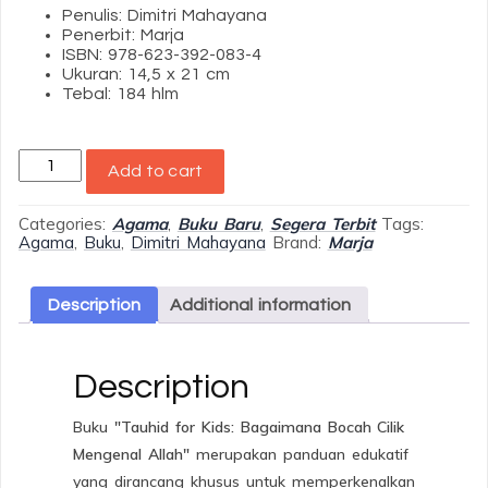
Penulis: Dimitri Mahayana
Penerbit: Marja
ISBN: 978-623-392-083-4
Ukuran: 14,5 x 21 cm
Tebal: 184 hlm
Tauhid
Add to cart
for
Kids
:
Categories:
Agama
,
Buku Baru
,
Segera Terbit
Tags:
Bagaimana
Agama
,
Buku
,
Dimitri Mahayana
Brand:
Marja
Bocah
Cilik
Mengenal
Description
Additional information
Allah
quantity
Description
Buku
"Tauhid for Kids: Bagaimana Bocah Cilik
Mengenal Allah"
merupakan panduan edukatif
yang dirancang khusus untuk memperkenalkan