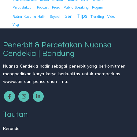
Perpustakaan
Podcast
Prosa
Public Speaking
Ragam
Tips
Seni
Ratna Kusuma Halim
Sejarah
Trending
Video
Vlog
Penerbit & Percetakan Nuansa
Cendekia | Bandung
Nuansa Cendekia hadir sebagai penerbit yang berkomitmen
menghadirkan karya-karya berkualitas untuk memperluas
wawasan dan pencerahan ilmu.
Tautan
Beranda