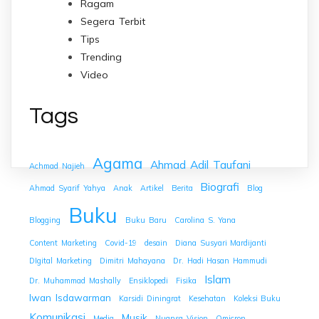
Ragam
Segera Terbit
Tips
Trending
Video
Tags
Agama
Ahmad Adil Taufani
Achmad Najieh
Biografi
Ahmad Syarif Yahya
Anak
Artikel
Berita
Blog
Buku
Blogging
Buku Baru
Carolina S. Yana
Content Marketing
Covid-19
desain
Diana Susyari Mardijanti
DIgital Marketing
Dimitri Mahayana
Dr. Hadi Hasan Hammudi
Islam
Dr. Muhammad Mashally
Ensiklopedi
Fisika
Iwan Isdawarman
Karsidi Diningrat
Kesehatan
Koleksi Buku
Komunikasi
Musik
Media
Nuansa Vision
Omicron