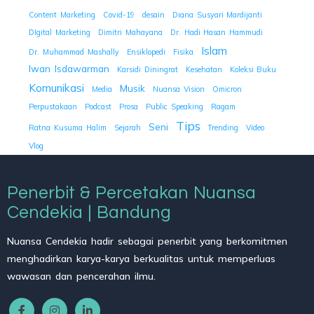
Content Marketing
Covid-19
desain
Diana Susyari Mardijanti
DIgital Marketing
Dimitri Mahayana
Dr. Hadi Hasan Hammudi
Islam
Dr. Muhammad Mashally
Ensiklopedi
Fisika
Iwan Isdawarman
Karsidi Diningrat
Kesehatan
Koleksi Buku
Komunikasi
Musik
Media
Nuansa Vision
Omicron
Perpustakaan
Podcast
Prosa
Public Speaking
Ragam
Tips
Seni
Ratna Kusuma Halim
Sejarah
Trending
Video
Vlog
Penerbit & Percetakan Nuansa
Cendekia | Bandung
Nuansa Cendekia hadir sebagai penerbit yang berkomitmen
menghadirkan karya-karya berkualitas untuk memperluas
wawasan dan pencerahan ilmu.