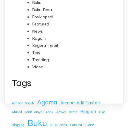
Buku
Buku Baru
Ensiklopedi
Featured
News
Ragam
Segera Terbit
Tips
Trending
Video
Tags
Agama
Ahmad Adil Taufani
Achmad Najieh
Biografi
Ahmad Syarif Yahya
Anak
Artikel
Berita
Blog
Buku
Blogging
Buku Baru
Carolina S. Yana