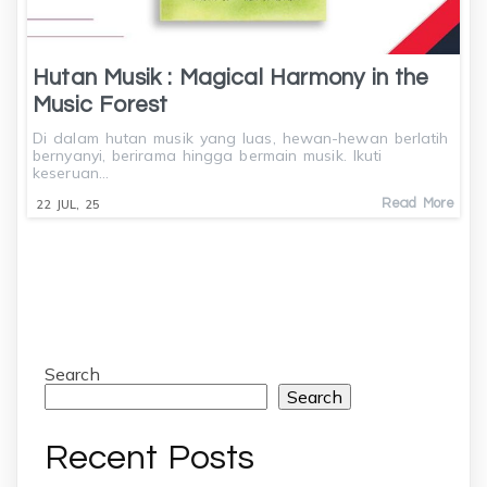
Hutan Musik : Magical Harmony in the
Music Forest
Di dalam hutan musik yang luas, hewan-hewan berlatih
bernyanyi, berirama hingga bermain musik. Ikuti
keseruan…
Read More
22
JUL, 25
Search
Search
Recent Posts