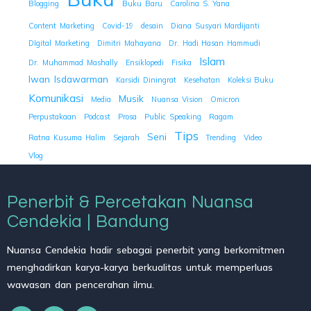
Blogging
Buku Baru
Carolina S. Yana
Content Marketing
Covid-19
desain
Diana Susyari Mardijanti
DIgital Marketing
Dimitri Mahayana
Dr. Hadi Hasan Hammudi
Islam
Dr. Muhammad Mashally
Ensiklopedi
Fisika
Iwan Isdawarman
Karsidi Diningrat
Kesehatan
Koleksi Buku
Komunikasi
Musik
Media
Nuansa Vision
Omicron
Perpustakaan
Podcast
Prosa
Public Speaking
Ragam
Tips
Seni
Ratna Kusuma Halim
Sejarah
Trending
Video
Vlog
Penerbit & Percetakan Nuansa
Cendekia | Bandung
Nuansa Cendekia hadir sebagai penerbit yang berkomitmen
menghadirkan karya-karya berkualitas untuk memperluas
wawasan dan pencerahan ilmu.